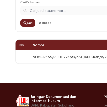
Cari Dokumen
Cari
Reset
No
Nomor
1
NOMOR : 65/PL.01.7-Kpts/3311/KPU-Kab/V/2
Jaringan Dokumentasi dan
P
Informasi Hukum
DPRD Kabupaten Sukoharjo
Pe