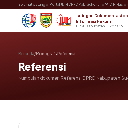
Langsung ke konten utama
Selamat datang di Portal JDIH DPRD Kab. Sukoharjo
JDIH Nasion
Jaringan Dokumentasi d
Informasi Hukum
DPRD Kabupaten Sukoharjo
Beranda
/
Monografi
/
Referensi
Referensi
Kumpulan dokumen Referensi DPRD Kabupaten Suk