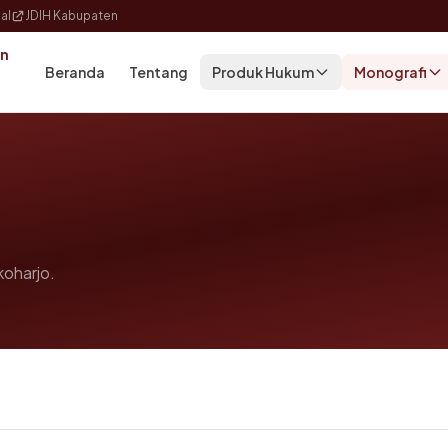
al
JDIH Kabupaten
an
Beranda
Tentang
Produk Hukum
Monografi
oharjo.