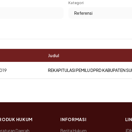
Kategori
Judul
019
REKAPITULASI PEMILU DPRD KABUPATEN S
RODUK HUKUM
INFORMASI
LI
raturan Daerah
Berita Hukum
JDI