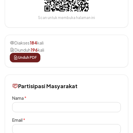
Scan untuk membuka halaman ini
Diakses
184
kali
Diunduh
196
kali
Unduh PDF
Partisipasi Masyarakat
Nama
*
Email
*