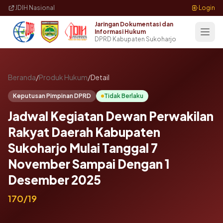
Langsung ke konten utama
JDIH Nasional
Login
Jaringan Dokumentasi dan
Informasi Hukum
DPRD Kabupaten Sukoharjo
Beranda
/
Produk Hukum
/
Detail
Keputusan Pimpinan DPRD
Tidak Berlaku
Jadwal Kegiatan Dewan Perwakilan
Rakyat Daerah Kabupaten
Sukoharjo Mulai Tanggal 7
November Sampai Dengan 1
Desember 2025
170/19