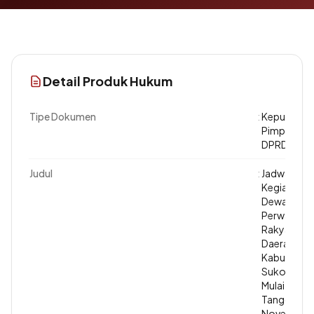
Detail Produk Hukum
Tipe Dokumen
:
Keputusan
Pimpinan
DPRD
Judul
:
Jadwal
Kegiatan
Dewan
Perwakilan
Rakyat
Daerah
Kabupaten
Sukoharjo
Mulai
Tanggal 7
November