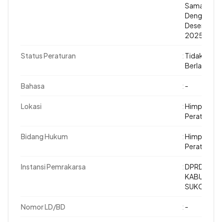
Samapi
Dengan 1
Desember
2025
Status Peraturan
:
Tidak
Berlaku
Bahasa
:
-
Lokasi
:
Himpunan
Peraturan
Bidang Hukum
:
Himpunan
Peraturan
Instansi Pemrakarsa
:
DPRD
KABUPATE
SUKOHARJ
Nomor LD/BD
:
-