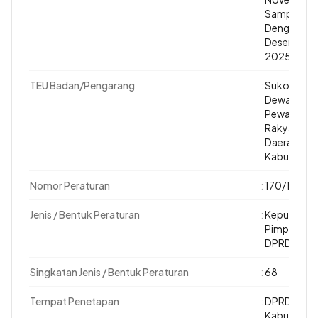
Sampai
Dengan 1
Desember
2025
TEU Badan/Pengarang
:
Sukoharjo.
Dewan
Pewakilan
Rakyat
Daerah
Kabupaten
Nomor Peraturan
:
170/19
Jenis / Bentuk Peraturan
:
Keputusan
Pimpinan
DPRD
Singkatan Jenis / Bentuk Peraturan
:
68
Tempat Penetapan
:
DPRD
Kabupaten