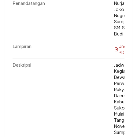
Penandatangan
:
Nurjayanto
Joko
Nugroho,
Sardjono
SM, Sigid
Budi
Lampiran
:
Unduh
PDF
Deskripsi
:
Jadwal
Kegiatan
Dewan
Perwakilan
Rakyat
Daerah
Kabupaten
Sukoharjo
Mulai
Tanggal 7
November
Sampai