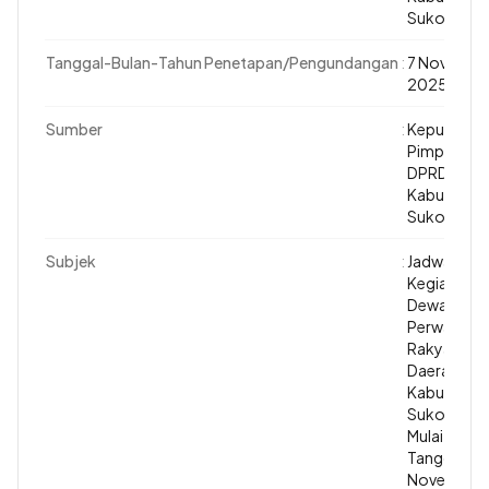
Sukoharjo
Tanggal-Bulan-Tahun Penetapan/Pengundangan
:
7 Novembe
2025
Sumber
:
Keputusan
Pimpinan
DPRD
Kabupaten
Sukoharjo
Subjek
:
Jadwal
Kegiatan
Dewan
Perwakilan
Rakyat
Daerah
Kabupaten
Sukoharjo
Mulai
Tanggal 7
November