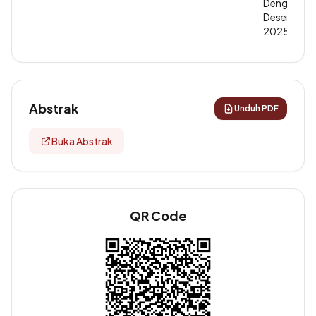
Dengan 1
Desember
2025
Abstrak
Unduh PDF
Buka Abstrak
QR Code