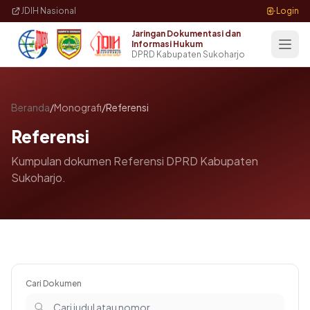
Langsung ke konten utama
JDIH Nasional
Login
Jaringan Dokumentasi dan
Informasi Hukum
DPRD Kabupaten Sukoharjo
Beranda
/
Monografi
/
Referensi
Referensi
Kumpulan dokumen Referensi DPRD Kabupaten
Sukoharjo.
Cari Dokumen