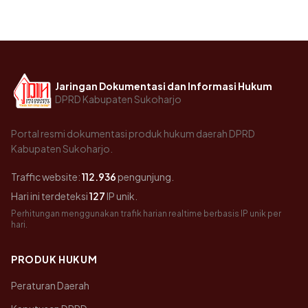
Jaringan Dokumentasi dan Informasi Hukum
DPRD Kabupaten Sukoharjo
Portal resmi dokumentasi produk hukum daerah DPRD
Kabupaten Sukoharjo.
Traffic website:
112.936
pengunjung.
Hari ini terdeteksi
127
IP unik.
Perhitungan menggunakan trafik harian realtime berbasis IP unik per
hari.
PRODUK HUKUM
Peraturan Daerah