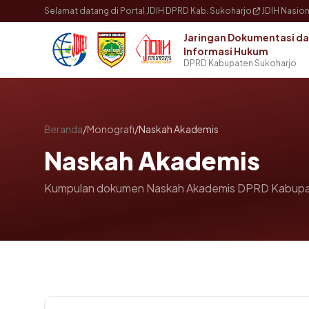
Langsung ke konten utama
Selamat datang di Portal JDIH DPRD Kab. Sukoharjo
JDIH Nasion
Jaringan Dokumentasi d
Informasi Hukum
DPRD Kabupaten Sukoharjo
Beranda
/
Monografi
/
Naskah Akademis
Naskah Akademis
Kumpulan dokumen Naskah Akademis DPRD Kabupa