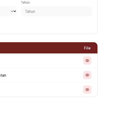
Tahun
File
atan