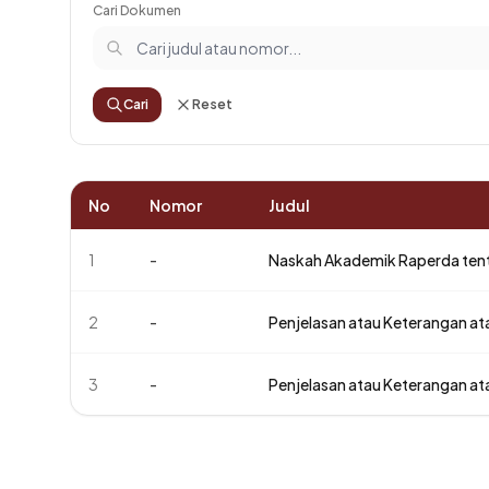
Cari Dokumen
Cari
Reset
No
Nomor
Judul
1
-
Naskah Akademik Raperda ten
2
-
Penjelasan atau Keterangan a
3
-
Penjelasan atau Keterangan a