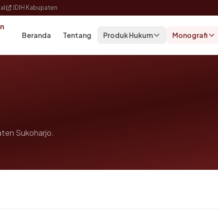
al
JDIH Kabupaten
an
Beranda
Tentang
Produk Hukum
Monografi
ten Sukoharjo.