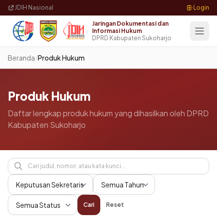
Langsung ke konten utama
JDIH Nasional
Login
Jaringan Dokumentasi dan
Informasi Hukum
DPRD Kabupaten Sukoharjo
Beranda
/
Produk Hukum
Produk Hukum
Daftar lengkap produk hukum yang dihasilkan oleh DPRD
Kabupaten Sukoharjo
Cari
Reset